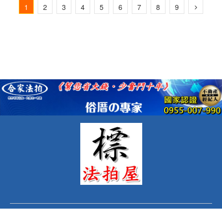
1
2
3
4
5
6
7
8
9
CONTACT US