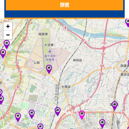
篩選
+
−