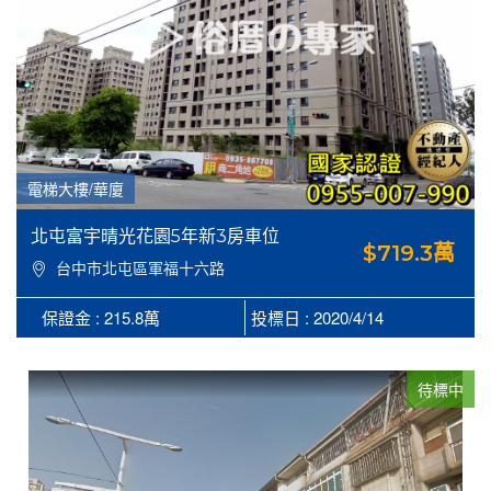
電梯大樓/華廈
北屯富宇晴光花園5年新3房車位
$719.3萬
台中市北屯區軍福十六路
273號13樓之15
保證金 : 215.8萬
投標日 : 2020/4/14
待標中