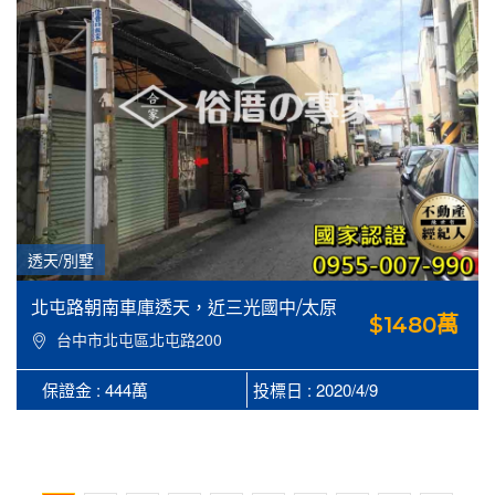
透天/別墅
北屯路朝南車庫透天，近三光國中/太原
$1480萬
火車站
台中市北屯區北屯路200
巷38弄10號
保證金 : 444萬
投標日 : 2020/4/9