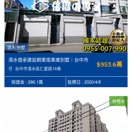
透天/別墅
清水億承建設朝東南車庫別墅｜台中市
$953.6萬
清水區仁愛路16巷7號，建88.72坪，地
台中市清水區仁愛路16巷
45.68坪《合家，俗厝的專家》
7號
0955007990
保證金 : 286.1萬
投標日 : 2020/4/8
待標中