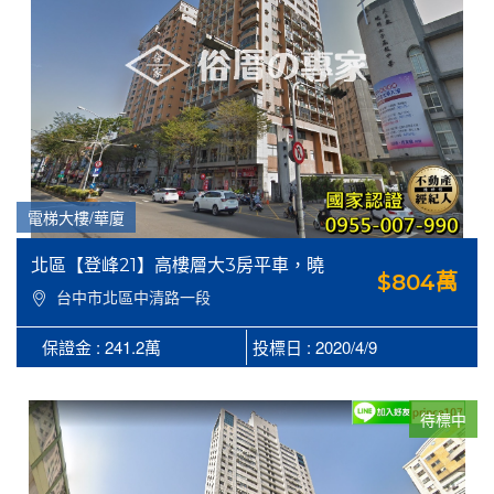
電梯大樓/華廈
北區【登峰21】高樓層大3房平車，曉
$804萬
明女中旁
台中市北區中清路一段
652號14樓之2
保證金 : 241.2萬
投標日 : 2020/4/9
待標中