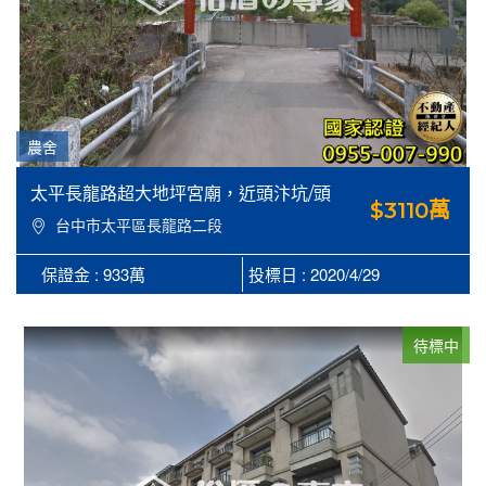
農舍
太平長龍路超大地坪宮廟，近頭汴坑/頭
$3110萬
汴國小
台中市太平區長龍路二段
396巷3之2號
保證金 : 933萬
投標日 : 2020/4/29
待標中