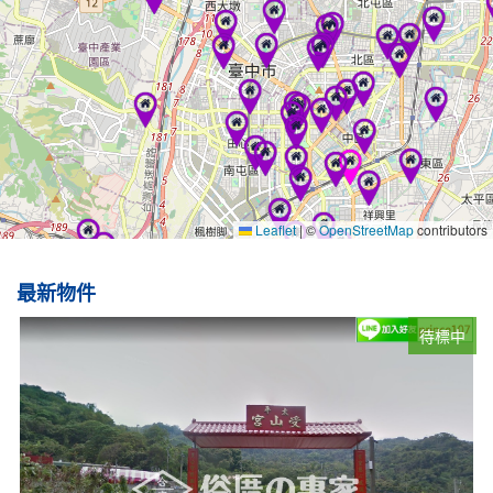
Leaflet
|
©
OpenStreetMap
contributors
最新物件
待標中