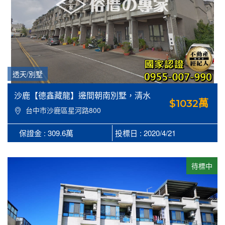
透天/別墅
沙鹿【德鑫藏龍】邊間朝南別墅，清水
$1032萬
福宴旁
台中市沙鹿區星河路800
號
保證金 : 309.6萬
投標日 : 2020/4/21
待標中