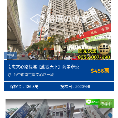
商辦
南屯文心路捷運【龍觀天下】商業辦公
$456萬
室
台中市南屯區文心路一段
378號5樓之7+之9
保證金 : 136.8萬
投標日 : 2020/4/9
待標中