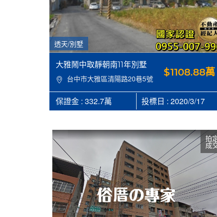
透天/別墅
大雅鬧中取靜朝南11年別墅
$1108.88萬
台中市大雅區清陽路20巷5號
保證金 : 332.7萬
投標日 : 2020/3/17
拍
成