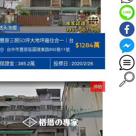
透天/別墅
豐原三照50坪大地坪廠住合一｜台
$1284萬
中市豐原區圓環東路892巷11號，建
台中市豐原區圓環東路892巷11號
95.07坪，地50.11坪，近慈濟公園
【合家，俗厝的專家】
保證金 : 385.2萬
投標日 : 2020/2/26
0955007990
停拍