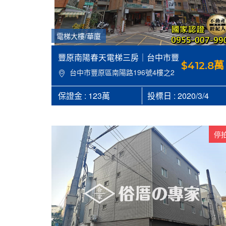
電梯大樓/華廈
豐原南陽春天電梯三房｜台中市豐
$412.8萬
原區南陽路196號4樓之2，建31.61
台中市豐原區南陽路196號4樓之2
坪，近豐東國中【台中豐原區法拍
屋代標】-合家法拍 0955007990
保證金 : 123萬
投標日 : 2020/3/4
停