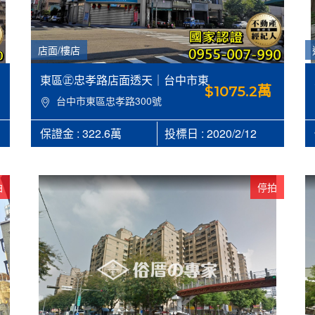
店面/樓店
東區㊣忠孝路店面透天｜台中市東
$1075.2萬
區忠孝路300號，建81.59坪，地
台中市東區忠孝路300號
32.97坪，近台中國小/大智國小
【台中東區法拍屋代標】-合家法拍
保證金 : 322.6萬
投標日 : 2020/2/12
0955007990
拍
停拍