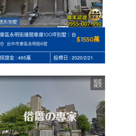
透天/別墅
東區永明街邊間車庫100坪別墅｜台
$1550萬
中市東區永明街6號，建100.49坪，
台中市東區永明街6號
地29.07坪 【合家，俗厝的專家】
0955007990
保證金 : 465萬
投標日 : 2020/2/21
拍定
成交