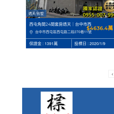
透天/別墅
西屯角間24間套房透天｜台中市西
$4636.4萬
屯區西屯路二段270巷11號+13號，
台中市西屯區西屯路二段270巷11號
建292.03坪，地95.89坪，逢甲夜
+13號
市商圈【台中西屯區法拍屋代標】
保證金 : 1391萬
投標日 : 2020/1/9
《合家，俗厝的專家》合家法拍
0955007990