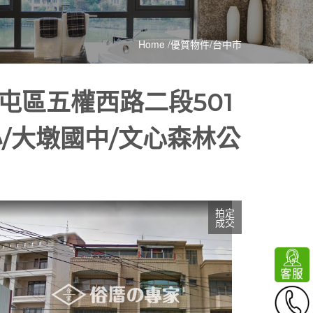
Home
/
優質物件
/
台中市
區五權西路二段501
小/大墩國中/文心森林公
拍定
成交