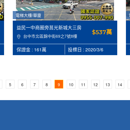
電梯大樓/華廈
益民一中商圈旁莒光新城大三房
$537萬
台中市北區錦中街69之7號8樓
保證金 : 161萬
投標日 : 2020/3/6
5
6
7
8
9
10
11
12
13
14