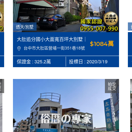
透天/別墅
大肚追分國小大面寬百坪大別墅｜
$1084萬
台中市大肚區營埔一街351巷18號，
台中市大肚區營埔一街351巷18號
建156.16坪，地74.4坪，近王田交流
道/追分火車站 【合家，俗厝的專
保證金 : 325.2萬
投標日 : 2020/3/19
家】 0955007990
定
拍定
交
成交