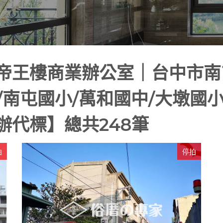
帝王樓商業辦公室｜台中市南屯
/南屯國小/萬和國中/大墩國
辦代標】
總共248筆
拍
停拍