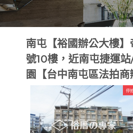
南屯【裕國辦公大樓】
號10樓，近南屯捷運站
園【台中南屯區法拍商
停