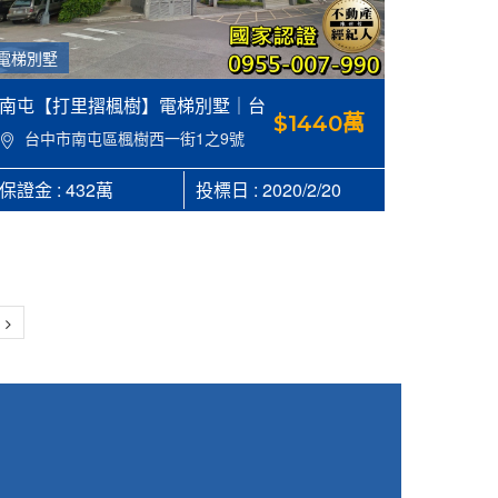
電梯別墅
南屯【打里摺楓樹】電梯別墅｜台
$1440萬
中市南屯區楓樹西一街1之9號，建
台中市南屯區楓樹西一街1之9號
62.24坪，地24.97坪，近烏日啤酒
廠【台中南屯區法拍屋別墅代標】-
保證金 : 432萬
投標日 : 2020/2/20
合家法拍 0955007990