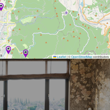
Leaflet
|
©
OpenStreetMap
contributors